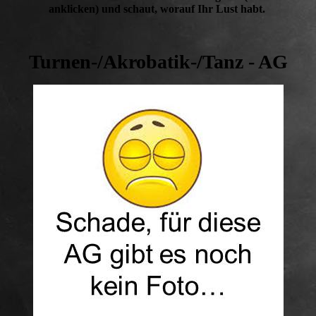
anklicken) und schaut, worauf Ihr Lust habt.
Turnen-/Akrobatik-/Tanz - AG