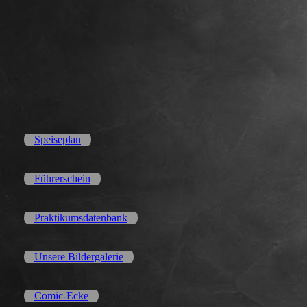
Speiseplan
Führerschein
Praktikumsdatenbank
Unsere Bildergalerie
Comic-Ecke