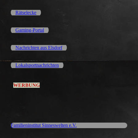
Rätselecke
Gaming-Portal
Nachrichten aus Elsdorf
Lokalsportnachrichten
WERBUNG
Familieninstitut Sinneswelten e.V.