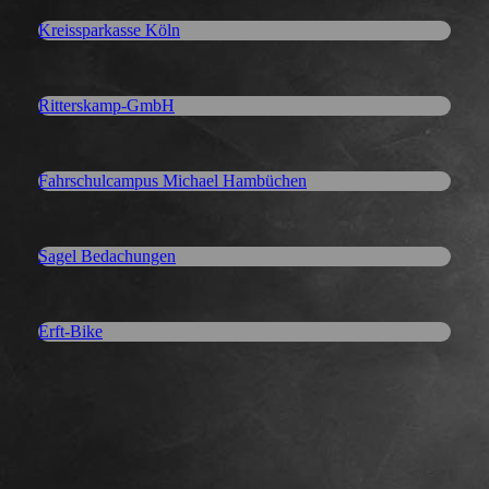
Kreissparkasse Köln
Ritterskamp-GmbH
Fahrschulcampus Michael Hambüchen
Sagel Bedachungen
Erft-Bike