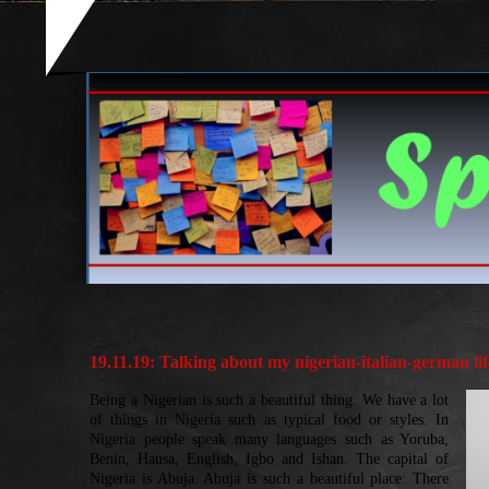
19.11.19: Talking about my nigerian-italian-german lif
Being a Nigerian is such a beautiful thing. We have a lot
of things in Nigeria such as typical food or styles. In
Nigeria people speak many languages such as Yoruba,
Benin, Hausa, English, Igbo and Ishan. The capital of
Nigeria is Abuja. Abuja is such a beautiful place: There