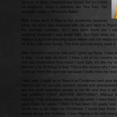
are a lot of shops, companies and houses, but it’s a little
bit dangerous. Abuja is somehow like New York. Our
president‘s name is Muhamadu Buhari.
Well, I was born in Nigeria but accidently, because
when my mum was pregnant with me she went to Nigeria f
the summer holidays. So I was born there but I ca
anything because I was really little. But from what m
Nigeria is such an amazing place where you can enjoy a 
lot of fun with your family. The time you can enjoy most is
After my birth I went to Italy and i grew up there. I was 
in Italy. I love Italy so much. I miss a lot of my cousins 
one can understand how much I love Italy. It’s like my 
learned a lot of things in Italy. This is the reason why I miss
could go there this summer because I really miss my teac
I also wish I could go to Nigeria at Christmas next year b
want to see my cousins, aunties, uncles and grandparen
are the most important people in my life and that is w
say
„
FAMILY FIRST BEFORE ANYTHING
“.
Without 
nothing. They are always there for me when I need them.
seen them for years. I think it has been 13 years now.
would like to go there on Christmas. I could stay there
weeks during the holidays. I love Nigeria a lot and everyt