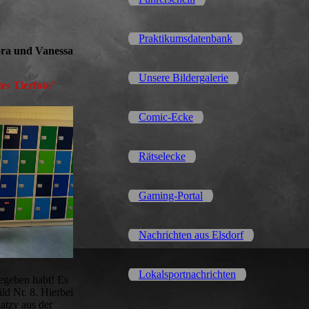
Praktikumsdatenbank
ora und Vanessa
Unsere Bildergalerie
es Tierfoto"
Comic-Ecke
Rätselecke
Gaming-Portal
Nachrichten aus Elsdorf
Lokalsportnachrichten
gegeben habt! Es
d Nr. 8. Hierbei
atzy aus der