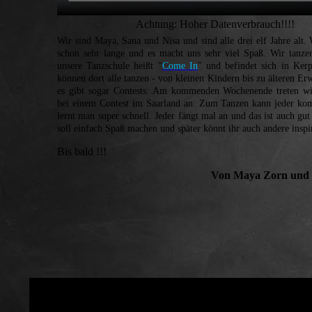
Achtung: Hoher Datenverbrauch!!!!
Wir sind Maya, Sana und Nisa und sind alle drei elf Jahre alt. 
schon sehr lange und es macht uns sehr viel Spaß. Wir tanz
unsere Tanzschule heißt "
Come In
" und befindet sich in Ker
können dort alle tanzen - von kleinen Kindern bis zu älteren Er
es gibt sogar Contests. Am kommenden Wochenende treten wi
bei einem Contest im Saarland an. Zum Tanzen kann jeder ko
lernt man super schnell. Jeder fängt mal an und das ist auch gu
soll einfach Spaß machen und später könnt ihr auch andere inspi
Bis bald !!!
Von Maya Zorn und 