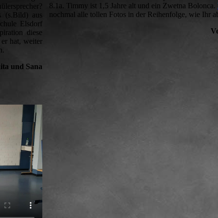
8.1a. Timmy ist 1,5 Jahre alt und ein Zwetna Bolonca.
hülersprecher?
nochmal alle tollen Fotos in der Reihenfolge, wie Ihr 
 (s.Bild) aus
chule Elsdorf
V
iration diese
er hat, weiter
n.
ita und Sana