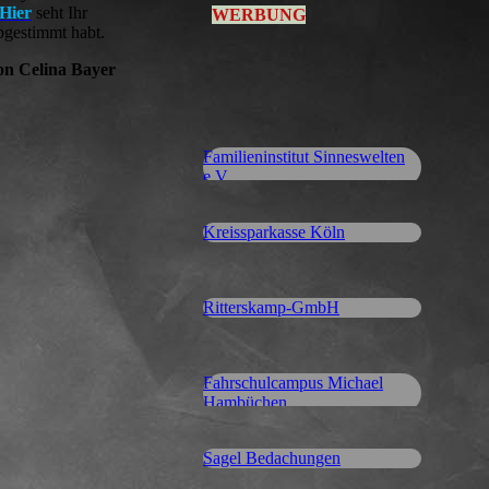
Hier
seht Ihr
WERBUNG
abgestimmt habt.
on Celina Bayer
Familieninstitut Sinneswelten
e.V.
Kreissparkasse Köln
Ritterskamp-GmbH
Fahrschulcampus Michael
Hambüchen
Sagel Bedachungen