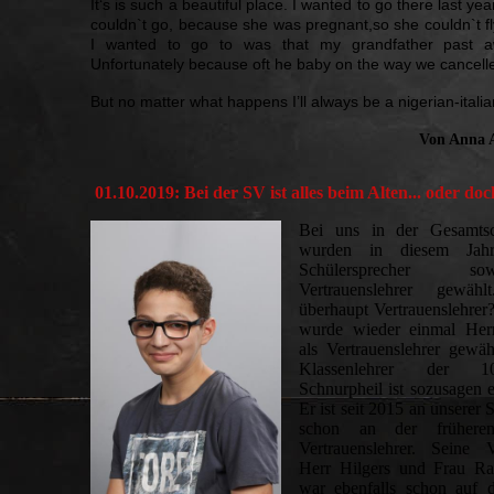
It‘s is such a beautiful place. I wanted to go there last 
couldn`t go, because she was pregnant,so she couldn`t f
I wanted to go to was that my grandfather past aw
Unfortunately because oft he baby on the way we cancelle
But no matter what happens I’ll always be a nigerian-itali
Von Anna A
01.10.2019: Bei der SV ist alles beim Alten... oder do
Bei uns in der Gesamtsc
wurden in diesem Jah
Schülersprecher 
Vertrauenslehrer gewäh
überhaupt Vertrauenslehrer
wurde wieder einmal Herr
als Vertrauenslehrer gewäh
Klassenlehrer der 1
Schnurpheil ist sozusagen e
Er ist seit 2015 an unserer 
schon an der früheren
Vertrauenslehrer. Seine V
Herr Hilgers und Frau Ra
war ebenfalls schon auf 