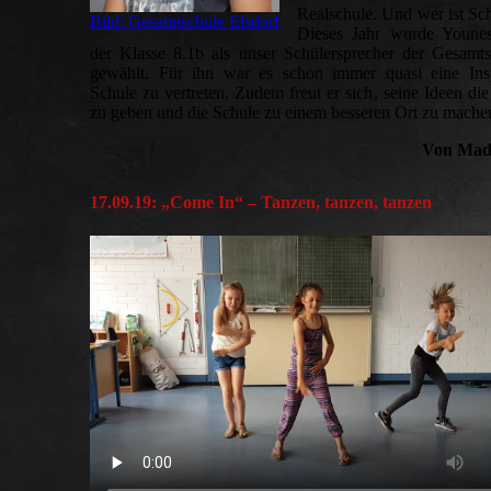
Realschule. Und wer ist Sc
Bild: Gesamtschule Elsdorf
Dieses Jahr wurde Younes
der Klasse 8.1b als unser Schülersprecher der Gesamts
gewählt. Für ihn war es schon immer quasi eine Insp
Schule zu vertreten. Zudem freut er sich, seine Ideen die 
zu geben und die Schule zu einem besseren Ort zu mache
Von Mad
17.09.19:
„Come In“ – Tanzen, tanzen, tanzen