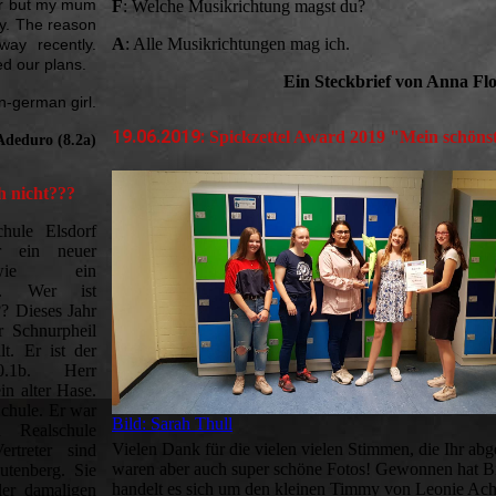
year but my mum
F
: Welche Musikrichtung magst du?
ly. The reason
A
: Alle Musikrichtungen mag ich.
ay recently.
d our plans.
Ein Steckbrief von Anna Fl
an-german girl.
19.06.2019:
Spickzettel Award 2019 "Mein schönst
deduro (8.2a)
ch nicht???
hule Elsdorf
r ein neuer
sowie ein
lt. Wer ist
?? Dieses Jahr
 Schnurpheil
lt. Er ist der
0.1b. Herr
in alter Hase.
Schule. Er war
Bild: Sarah Thull
 Realschule
Vielen Dank für die vielen vielen Stimmen, die Ihr ab
ertreter sind
waren aber auch super schöne Fotos! Gewonnen hat Bil
utenberg. Sie
handelt es sich um den kleinen Timmy von Leonie Ach
der damaligen