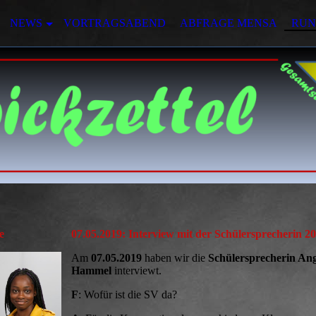
NEWS
VORTRAGSABEND
ABFRAGE MENSA
RUN
e
07.05.2019:
Interview mit der Schülersprecherin 2
Am
07.05.2019
haben wir die
Schülersprecherin Ang
Hammel
interviewt.
F
: Wofür ist die SV da?