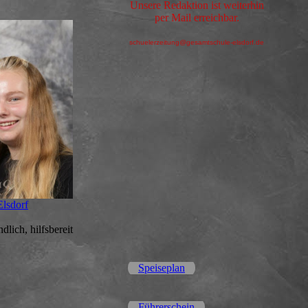
Unsere Redaktion ist weiterhin
per Mail erreichbar.
schuelerzeitung@gesamtschule-elsdorf.de
Elsdorf
dlich, hilfsbereit
Speiseplan
Führerschein