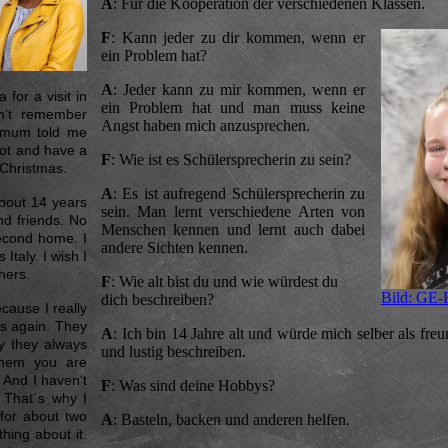
A
: Für die Kooperation der verschiedenen Klassen.
F
: Kann jeder zu dir kommen, wenn er
ein Problem hat?
A
: Jeder kann zu mir kommen, wenn er
or a visit in
ein Problem hat und man muss keine
n‘t remember
Angst haben mich anzusprechen.
y mum told me
lot and have a
F
: Wie ist es Schülersprecherin zu sein?
 Christmas.
A
: Es ist aufregend Schülersprecherin zu
about 14 years
sein. Man lernt verschiedene Arten von
and friends. No
Menschen kennen und lernt auch dabei
second home. I
andere Sichten kennen.
 Italy. I wish I
hers.
F
: Wie alt bist du und wie würdest du
Bild: GE-
dich beschreiben?
ecause I really
ts again. They
A
: Ich bin 14 Jahre alt und würde mich selber als freun
hy they always
und lustig beschreiben.
them you are
 And I haven‘t
F
: Was sind deine Hobbys?
 That´s why I
 for about two
A
: Basteln, backen und anderen helfen.
hing about it.