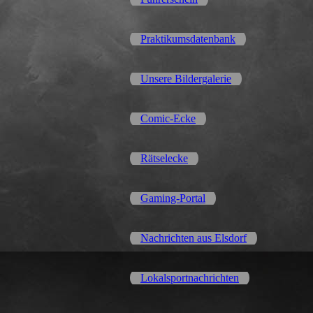
Praktikumsdatenbank
Unsere Bildergalerie
Comic-Ecke
Rätselecke
Gaming-Portal
Nachrichten aus Elsdorf
Lokalsportnachrichten