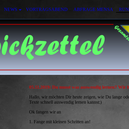
NEWS
VORTRAGSABEND
ABFRAGE MENSA
RUN
05.11.2019: Du musst was auswendig lernen? Wir hel
Hallo, wir möchten Dir heute zeigen, wie Du lange od
Texte schnell auswendig lernen kannst:)
Ok fangen wir an
1. Fange mit kleinen Schritten an!