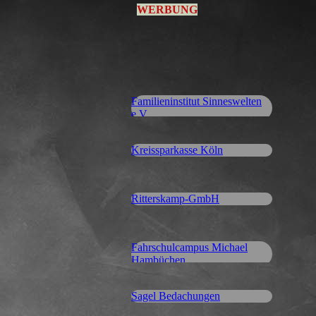
WERBUNG
Familieninstitut Sinneswelten
e.V.
Kreissparkasse Köln
Ritterskamp-GmbH
Fahrschulcampus Michael
Hambüchen
Sagel Bedachungen