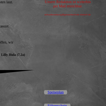
Unsere Redaktion ist weiterhin
sten laut.
per Mail erreichbar.
schuelerzeitung@gesamtschule-elsdorf.de
annst.
ffen, wir
 Lilly Hula (7.2a)
Speiseplan
Führerschein